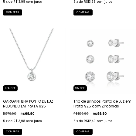
5
x de
R$13,98
sem juros
5
x de
R$13,98
sem juros
13
%
OFF
9
%
OFF
GARGANTILHA PONTO DE LUZ
Trio de Brincos Ponto de Luz em
REDONDO EM PRATA 925
Prata 925 com Zircônias
R$79,90
R$69,90
R$109,90
R$99,90
5
x de
R$13,98
sem juros
8
x de
R$12,49
sem juros