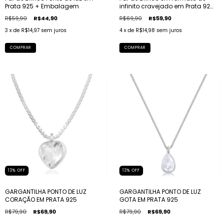
Prata 925 + Embalagem
infinito cravejado em Prata 925
+ Embalagem
R$59,90
R$44,90
R$69,90
R$59,90
3
x de
R$14,97
sem juros
4
x de
R$14,98
sem juros
13
%
OFF
13
%
OFF
GARGANTILHA PONTO DE LUZ
GARGANTILHA PONTO DE LUZ
CORAÇÃO EM PRATA 925
GOTA EM PRATA 925
R$79,90
R$69,90
R$79,90
R$69,90