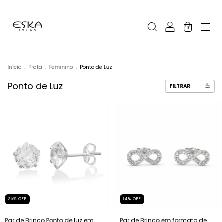
0
Início
.
Prata
.
Feminino
.
Ponto de Luz
Ponto de Luz
FILTRAR
25
%
OFF
14
%
OFF
Par de Brinco Ponto de luz em
Par de Brinco em formato de