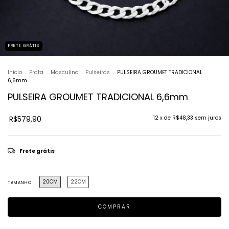
FRETE GRÁTIS
Início
.
Prata
.
Masculino
.
Pulseiras
.
PULSEIRA GROUMET TRADICIONAL
6,6mm
PULSEIRA GROUMET TRADICIONAL 6,6mm
R$579,90
12
x de
R$48,33
sem juros
Frete grátis
20CM
22CM
TAMANHO