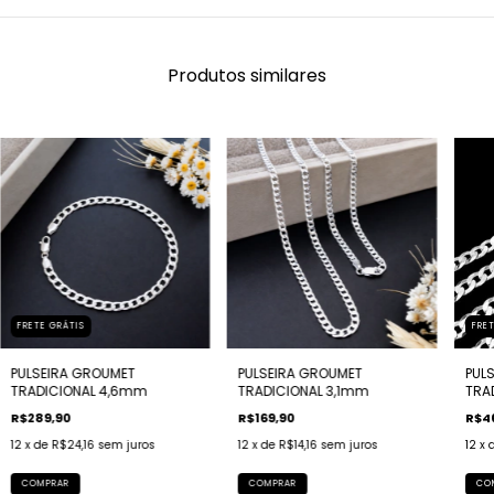
Produtos similares
FRETE GRÁTIS
FRET
PULSEIRA GROUMET
PULSEIRA GROUMET
PUL
TRADICIONAL 4,6mm
TRADICIONAL 3,1mm
TRA
R$289,90
R$169,90
R$4
12
x de
R$24,16
sem juros
12
x de
R$14,16
sem juros
12
x 
COMPRAR
COMPRAR
CO