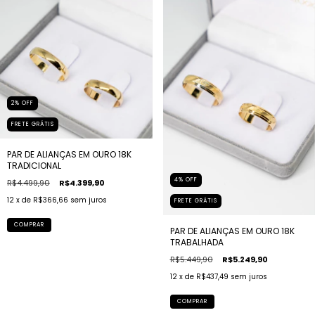
2
%
OFF
FRETE GRÁTIS
PAR DE ALIANÇAS EM OURO 18K
TRADICIONAL
4
%
OFF
R$4.499,90
R$4.399,90
12
x de
R$366,66
sem juros
FRETE GRÁTIS
COMPRAR
PAR DE ALIANÇAS EM OURO 18K
TRABALHADA
R$5.449,90
R$5.249,90
12
x de
R$437,49
sem juros
COMPRAR