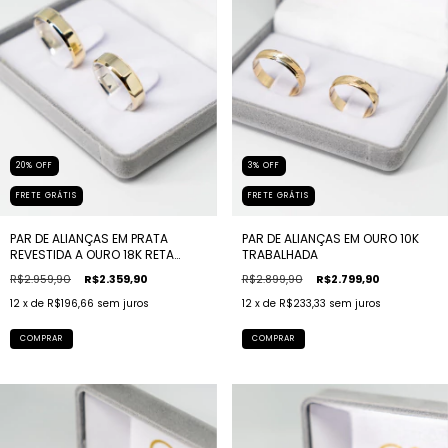
20
%
OFF
3
%
OFF
FRETE GRÁTIS
FRETE GRÁTIS
PAR DE ALIANÇAS EM PRATA
PAR DE ALIANÇAS EM OURO 10K
REVESTIDA A OURO 18K RETA
TRABALHADA
FACETADA
R$2.959,90
R$2.359,90
R$2.899,90
R$2.799,90
12
x de
R$196,66
sem juros
12
x de
R$233,33
sem juros
COMPRAR
COMPRAR