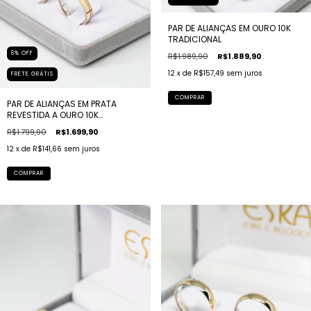
PAR DE ALIANÇAS EM OURO 10K
TRADICIONAL
6
%
OFF
R$1.989,90
R$1.889,90
12
x de
R$157,49
sem juros
FRETE GRÁTIS
COMPRAR
PAR DE ALIANÇAS EM PRATA
REVESTIDA A OURO 10K
QUADRADA COM 2 FRISOS
R$1.799,90
R$1.699,90
12
x de
R$141,66
sem juros
COMPRAR