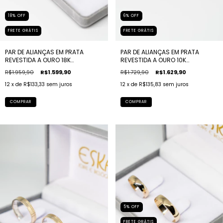
18
%
OFF
6
%
OFF
FRETE GRÁTIS
FRETE GRÁTIS
PAR DE ALIANÇAS EM PRATA
PAR DE ALIANÇAS EM PRATA
REVESTIDA A OURO 18K
REVESTIDA A OURO 10K
TRADICIONAL FINA
QUADRADA RETA
R$1.959,90
R$1.599,90
R$1.729,90
R$1.629,90
12
x de
R$133,33
sem juros
12
x de
R$135,83
sem juros
COMPRAR
COMPRAR
5
%
OFF
FRETE GRÁTIS