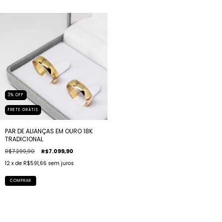
3
%
OFF
FRETE GRÁTIS
PAR DE ALIANÇAS EM OURO 18K
TRADICIONAL
R$7.299,90
R$7.099,90
12
x de
R$591,66
sem juros
COMPRAR