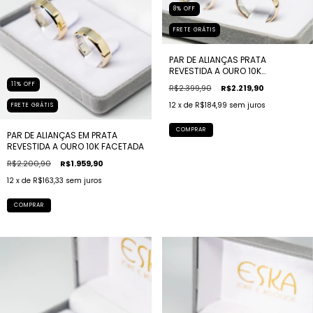
8
%
OFF
FRETE GRÁTIS
PAR DE ALIANÇAS PRATA
REVESTIDA A OURO 10K
TRADICIONAL
11
%
OFF
R$2.399,90
R$2.219,90
12
x de
R$184,99
sem juros
FRETE GRÁTIS
COMPRAR
PAR DE ALIANÇAS EM PRATA
REVESTIDA A OURO 10K FACETADA
R$2.200,90
R$1.959,90
12
x de
R$163,33
sem juros
COMPRAR