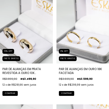
10
%
OFF
3
%
OFF
FRETE GRÁTIS
FRETE GRÁTIS
PAR DE ALIANÇAS EM PRATA
PAR DE ALIANÇAS EM OURO 18K
REVESTIDA A OURO 10K
FACETADA
TRADICIONAL
R$3.899,90
R$3.499,90
R$3.699,90
R$3.599,90
12
x de
R$291,66
sem juros
12
x de
R$299,99
sem juros
COMPRAR
COMPRAR