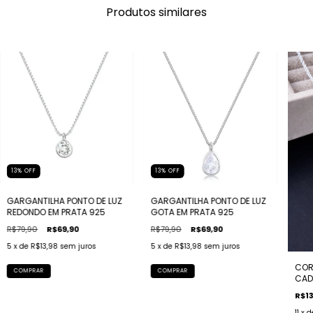
Produtos similares
13
%
OFF
13
%
OFF
GARGANTILHA PONTO DE LUZ
GARGANTILHA PONTO DE LUZ
REDONDO EM PRATA 925
GOTA EM PRATA 925
R$79,90
R$69,90
R$79,90
R$69,90
5
x de
R$13,98
sem juros
5
x de
R$13,98
sem juros
COR
CAD
R$13
11
x 